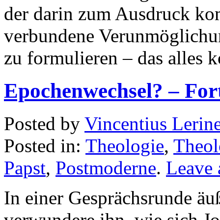
der darin zum Ausdruck kom
verbundene Verunmöglichun
zu formulieren – das alles k
Epochenwechsel? – For
Posted by
Vincentius Lerin
Posted in:
Theologie
,
Theol
Papst
,
Postmoderne
.
Leave
In einer Gesprächsrunde äuß
verwundere ihn, wie sich Jo