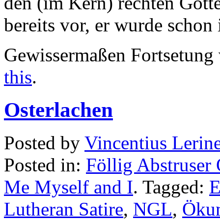
den (im Kern) rechten Gotte
bereits vor, er wurde schon
Gewissermaßen Fortsetung
this
.
Osterlachen
Posted by
Vincentius Lerin
Posted in:
Föllig Abstruser
Me Myself and I
. Tagged:
E
Lutheran Satire
,
NGL
,
Öku