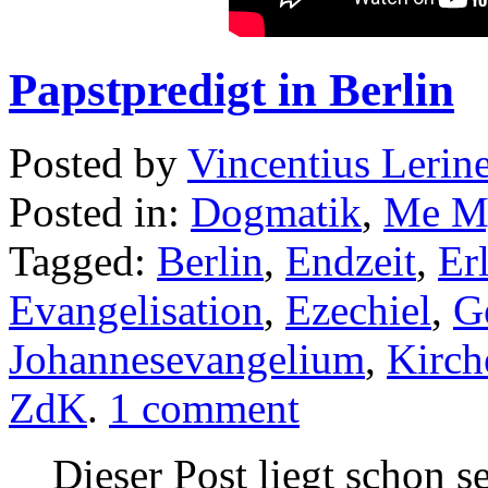
Papstpredigt in Berlin
Posted by
Vincentius Lerin
Posted in:
Dogmatik
,
Me My
Tagged:
Berlin
,
Endzeit
,
Er
Evangelisation
,
Ezechiel
,
G
Johannesevangelium
,
Kirch
ZdK
.
1 comment
Dieser Post liegt schon s