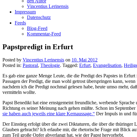
den Autor
Vincentius Lerinensis
Impressum
Datenschutz
Feeds
Blog-Feed
Kommentar-Feed
Papstpredigt in Erfurt
Posted by
Vincentius Lerinensis
on
10. Mai 2012
Posted in:
Pastoral
,
Theologie
. Tagged:
Erfurt
,
Evangelisation
,
Heilig
Es gab eine ganze Menge Leute, die die Predigt des Papstes in Erfurt f
Passagen der Predigt, die man wohl getrost überspringen kann, wenn
nachdem ich die Predigt nochmal gelesen habe, heute umso mehr, daß d
vermitteln wollte.
Papst Benedikt hat eine ernstgemeint freundliche, werbende Sprache u
Richtung es seiner Meinung nach gehen müßte. Schon im September 
sie haben auch jeweils eine klare Kernaussage.“
Der Impuls in und für
Der Einstieg erfolgt über die zwei Diktaturen, die über die thüringer
Glauben gebracht? Ich erlaube mir, die rhetorische Frage mit Blick a
zum Teil große Opfer abverlangt hat, wie der Papst hervorhebt.