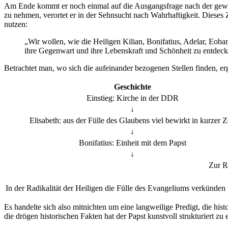
Am Ende kommt er noch einmal auf die Ausgangsfrage nach der gewo
zu nehmen, verortet er in der Sehnsucht nach Wahrhaftigkeit. Diese
nutzen:
„Wir wollen, wie die Heiligen Kilian, Bonifatius, Adelar, Eoba
ihre Gegenwart und ihre Lebenskraft und Schönheit zu entdeck
Betrachtet man, wo sich die aufeinander bezogenen Stellen finden, ergib
Geschichte
Einstieg: Kirche in der DDR
↓
Elisabeth: aus der Fülle des Glaubens viel bewirkt in kurzer Z
↓
Bonifatius: Einheit mit dem Papst
↓
Zur Ra
In der Radikalität der Heiligen die Fülle des Evangeliums verkünden
Es handelte sich also mitnichten um eine langweilige Predigt, die his
die drögen historischen Fakten hat der Papst kunstvoll strukturiert zu 