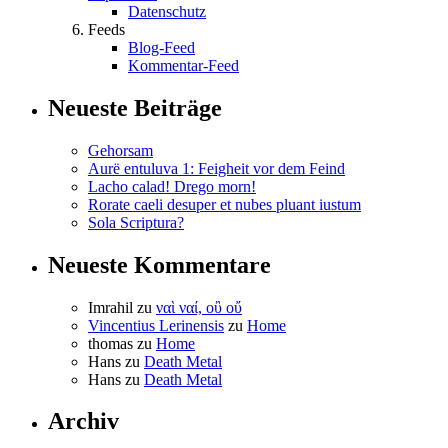
Datenschutz
Feeds
Blog-Feed
Kommentar-Feed
Neueste Beiträge
Gehorsam
Aurë entuluva 1: Feigheit vor dem Feind
Lacho calad! Drego morn!
Rorate caeli desuper et nubes pluant iustum
Sola Scriptura?
Neueste Kommentare
Imrahil
zu
ναὶ ναί, οὒ οὔ
Vincentius Lerinensis
zu
Home
thomas
zu
Home
Hans
zu
Death Metal
Hans
zu
Death Metal
Archiv