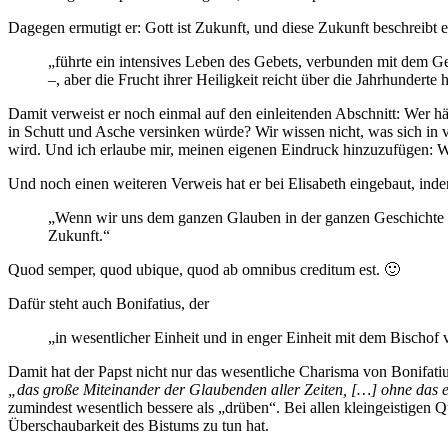
Dagegen ermutigt er: Gott ist Zukunft, und diese Zukunft beschreibt 
„führte ein intensives Leben des Gebets, verbunden mit dem G
–, aber die Frucht ihrer Heiligkeit reicht über die Jahrhunderte h
Damit verweist er noch einmal auf den einleitenden Abschnitt: Wer hä
in Schutt und Asche versinken würde? Wir wissen nicht, was sich in v
wird. Und ich erlaube mir, meinen eigenen Eindruck hinzuzufügen: Wi
Und noch einen weiteren Verweis hat er bei Elisabeth eingebaut, inde
„Wenn wir uns dem ganzen Glauben in der ganzen Geschichte un
Zukunft.“
Quod semper, quod ubique, quod ab omnibus creditum est. 🙂
Dafür steht auch Bonifatius, der
„in wesentlicher Einheit und in enger Einheit mit dem Bischof
Damit hat der Papst nicht nur das wesentliche Charisma von Bonifatiu
„das große Miteinander der Glaubenden aller Zeiten, […] ohne das e
zumindest wesentlich bessere als „drüben“. Bei allen kleingeistigen Qu
Überschaubarkeit des Bistums zu tun hat.