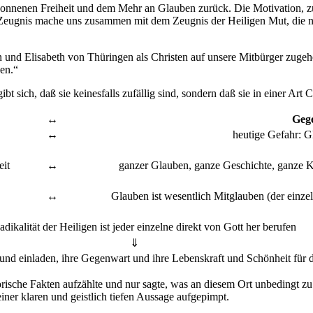
nnenen Freiheit und dem Mehr an Glauben zurück. Die Motivation, zu
s Zeugnis mache uns zusammen mit dem Zeugnis der Heiligen Mut, die n
n und Elisabeth von Thüringen als Christen auf unsere Mitbürger zugehe
en.“
t sich, daß sie keinesfalls zufällig sind, sondern daß sie in einer Art C
↔
Geg
↔
heutige Gefahr: G
eit
↔
ganzer Glauben, ganze Geschichte, ganze 
↔
Glauben ist wesentlich Mitglauben (der einzel
dikalität der Heiligen ist jeder einzelne direkt von Gott her berufen
⇓
 und einladen, ihre Gegenwart und ihre Lebenskraft und Schönheit für 
torische Fakten aufzählte und nur sagte, was an diesem Ort unbedingt zu
einer klaren und geistlich tiefen Aussage aufgepimpt.