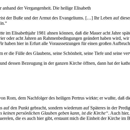
er anhand der Vergangenheit. Die heilige Elisabeth
eist der Buße und der Armut des Evangeliums. […] Ihr Leben auf dieser
in.“
tte im Elisabethjahr 1981 ahnen können, daß die Mauer acht Jahre späte
ier oder acht Jahren an Rahmenbedingungen geändert haben wird, wir wi
r haben hier in Erfurt alle Voraussetzungen für einen großen Aufbruch,
m er die Fülle des Glaubens, seine Schönheit, seine Tiefe und seine ve
d dessen Bezeugung in der ganzen Kirche öffnen, dann hat der kathol
 von Rom, dem Nachfolger des heiligen Pertrus wirkte; er wußte, daß d
s auf den Punkt gebracht, sondern wiederum auf Späteres in der Predig
s keinen persönlichen Glauben geben kann, ist die Kirche“
. Auch hier
erelen, die es auch hier gibt, erstaunt mich die Einheit der Kirche im 