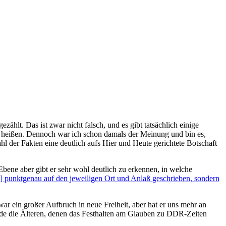
zählt. Das ist zwar nicht falsch, und es gibt tatsächlich einige
rt heißen. Dennoch war ich schon damals der Meinung und bin es,
l der Fakten eine deutlich aufs Hier und Heute gerichtete Botschaft
Ebene aber gibt er sehr wohl deutlich zu erkennen, in welche
n] punktgenau auf den jeweiligen Ort und Anlaß geschrieben, sondern
war ein großer Aufbruch in neue Freiheit, aber hat er uns mehr an
erade die Älteren, denen das Festhalten am Glauben zu DDR-Zeiten