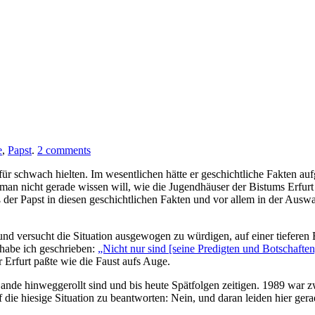
e
,
Papst
.
2 comments
ür schwach hielten. Im wesentlichen hätte er geschichtliche Fakten aufge
 man nicht gerade wissen will, wie die Jugendhäuser der Bistums Erfu
er Papst in diesen geschichtlichen Fakten und vor allem in der Auswah
nd versucht die Situation ausgewogen zu würdigen, auf einer tieferen 
habe ich geschrieben:
„Nicht nur sind [seine Predigten und Botschafte
 Erfurt paßte wie die Faust aufs Auge.
 Lande hinweggerollt sind und bis heute Spätfolgen zeitigen. 1989 war z
uf die hiesige Situation zu beantworten: Nein, und daran leiden hier g