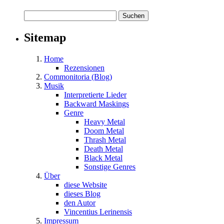
Suchen
nach:
Sitemap
Home
Rezensionen
Commonitoria (Blog)
Musik
Interpretierte Lieder
Backward Maskings
Genre
Heavy Metal
Doom Metal
Thrash Metal
Death Metal
Black Metal
Sonstige Genres
Über
diese Website
dieses Blog
den Autor
Vincentius Lerinensis
Impressum