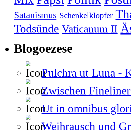
Th
Satanismus
Schenkelklopfer
Äs
Todsünde
Vaticanum II
Blogoezese
Pulchra ut Luna - 
Zwischen Fineline
Ut in omnibus glor
Weihrausch und Gn