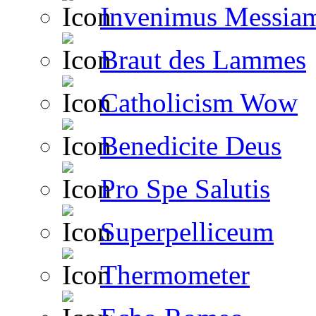
Invenimus Messia
Braut des Lammes
Catholicism Wow
Benedicite Deus
Pro Spe Salutis
Superpelliceum
Thermometer