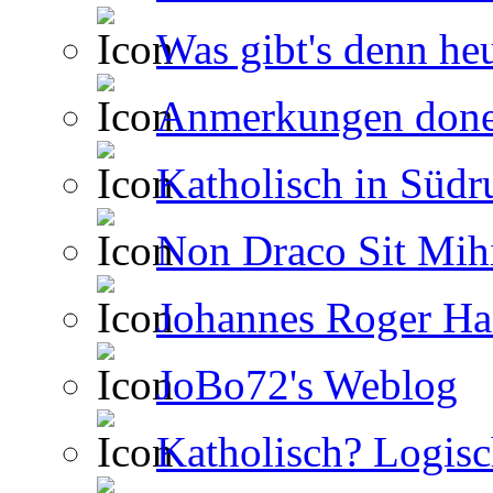
Was gibt's denn he
Anmerkungen done
Katholisch in Südr
Non Draco Sit Mih
Johannes Roger Ha
JoBo72's Weblog
Katholisch? Logisc