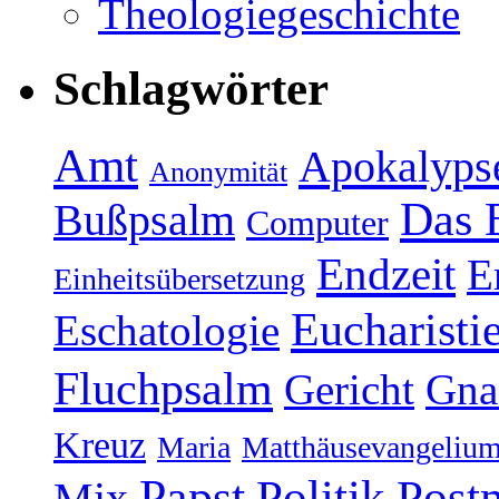
Theologiegeschichte
Schlagwörter
Amt
Apokalyps
Anonymität
Das 
Bußpsalm
Computer
Endzeit
E
Einheitsübersetzung
Eucharisti
Eschatologie
Fluchpsalm
Gericht
Gna
Kreuz
Maria
Matthäusevangeliu
Papst
Politik
Post
Mix