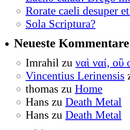
Rorate caeli desuper e
Sola Scriptura?
Neueste Kommentare
Imrahil
zu
ναὶ ναί, οὒ 
Vincentius Lerinensis
thomas
zu
Home
Hans
zu
Death Metal
Hans
zu
Death Metal